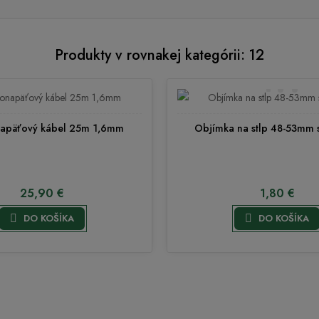
Produkty v rovnakej kategórii: 12
apäťový kábel 25m 1,6mm
Objímka na stlp 48-53mm 
25,90 €
1,80 €


DO KOŠÍKA
DO KOŠÍKA