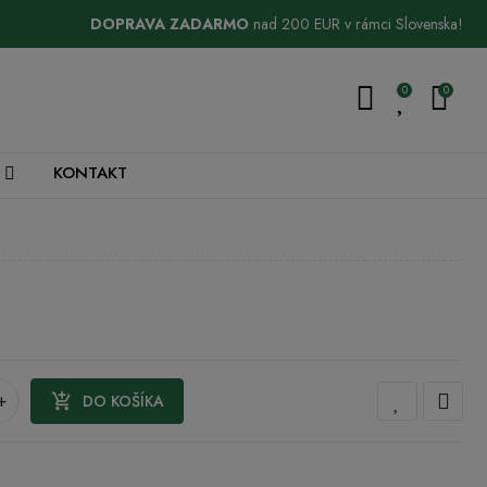
DOPRAVA ZADARMO
nad 200 EUR v rámci Slovenska!
0
0
KONTAKT
+

DO KOŠÍKA