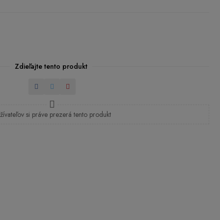
Zdieľajte tento produkt
Zdieľať
Tweetnuť
Pinterest
žívateľov si práve prezerá tento produkt