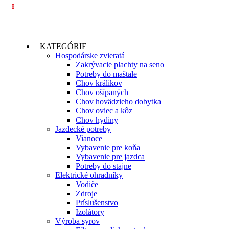
0
KATEGÓRIE
Hospodárske zvieratá
Zakrývacie plachty na seno
Potreby do maštale
Chov králikov
Chov ošípaných
Chov hovädzieho dobytka
Chov oviec a kôz
Chov hydiny
Jazdecké potreby
Vianoce
Vybavenie pre koňa
Vybavenie pre jazdca
Potreby do stajne
Elektrické ohradníky
Vodiče
Zdroje
Príslušenstvo
Izolátory
Výroba syrov