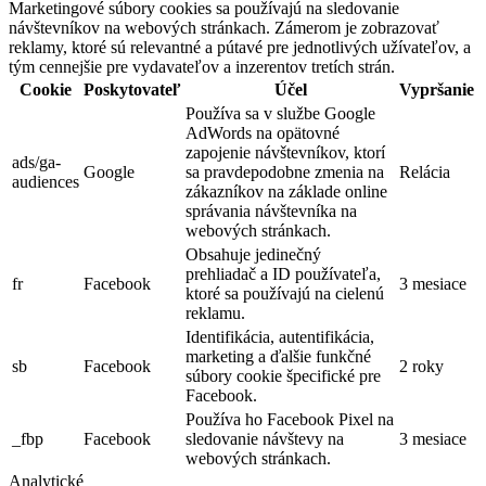
Marketingové súbory cookies sa používajú na sledovanie
návštevníkov na webových stránkach. Zámerom je zobrazovať
reklamy, ktoré sú relevantné a pútavé pre jednotlivých užívateľov, a
tým cennejšie pre vydavateľov a inzerentov tretích strán.
Cookie
Poskytovateľ
Účel
Vypršanie
Používa sa v službe Google
AdWords na opätovné
zapojenie návštevníkov, ktorí
ads/ga-
Google
sa pravdepodobne zmenia na
Relácia
audiences
zákazníkov na základe online
správania návštevníka na
webových stránkach.
Obsahuje jedinečný
prehliadač a ID používateľa,
fr
Facebook
3 mesiace
ktoré sa používajú na cielenú
reklamu.
Identifikácia, autentifikácia,
marketing a ďalšie funkčné
sb
Facebook
2 roky
súbory cookie špecifické pre
Facebook.
Používa ho Facebook Pixel na
_fbp
Facebook
sledovanie návštevy na
3 mesiace
webových stránkach.
Analytické