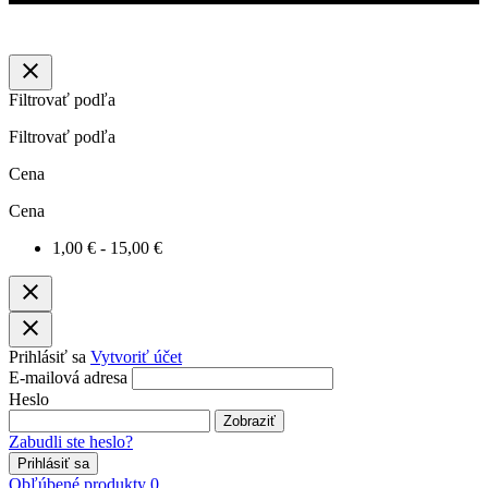
close
Filtrovať podľa
Filtrovať podľa
Cena
Cena
1,00 € - 15,00 €
close
close
Prihlásiť sa
Vytvoriť účet
E-mailová adresa
Heslo
Zobraziť
Zabudli ste heslo?
Prihlásiť sa
Obľúbené produkty
0