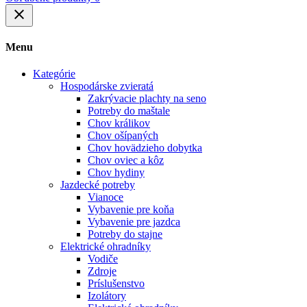
close
Menu
Kategórie
Hospodárske zvieratá
Zakrývacie plachty na seno
Potreby do maštale
Chov králikov
Chov ošípaných
Chov hovädzieho dobytka
Chov oviec a kôz
Chov hydiny
Jazdecké potreby
Vianoce
Vybavenie pre koňa
Vybavenie pre jazdca
Potreby do stajne
Elektrické ohradníky
Vodiče
Zdroje
Príslušenstvo
Izolátory