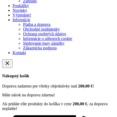
Záhrada
Poukážky
Novinky
Výpredaje!
Informácie
Platba a doprava
Obchodné podmienky
Ochrana osobných údajov
Informácie o súboroch cookie
Sledovanie trasy zásielky
Zákaznícka podpora
Kontakt
close
Nákupný košík
Doprava zadarmo pre všetky objednávky nad
200,00 €
!
Máte nárok na dopravu zdarma!
Ak pridáte ešte produkty do košíka v cene
200,00 €
, za dopravu
neplatíte!