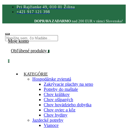
Pri Rajčianke 49, 010 01 Žilina
+421 917 121 398
DOPRAVA ZADARMO
nad 200 EUR v rámci Slovenska!
Moje konto
Obľúbené produkty
0
0
KATEGÓRIE
Hospodárske zvieratá
Zakrývacie plachty na seno
Potreby do maštale
Chov králikov
Chov ošípaných
Chov hovädzieho dobytka
Chov oviec a kôz
Chov hydiny
Jazdecké potreby
Vianoce