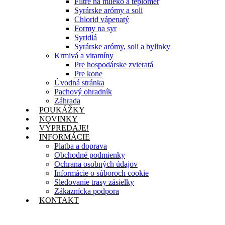
Filtre na mlieko a teplomer
Syrárske arómy a soli
Chlorid vápenatý
Formy na syr
Syridlá
Syrárske arómy, soli a bylinky
Krmivá a vitamíny
Pre hospodárske zvieratá
Pre kone
Úvodná stránka
Pachový ohradník
Záhrada
POUKÁŽKY
NOVINKY
VÝPREDAJE!
INFORMÁCIE
Platba a doprava
Obchodné podmienky
Ochrana osobných údajov
Informácie o súboroch cookie
Sledovanie trasy zásielky
Zákaznícka podpora
KONTAKT