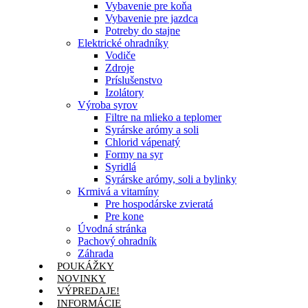
Vybavenie pre koňa
Vybavenie pre jazdca
Potreby do stajne
Elektrické ohradníky
Vodiče
Zdroje
Príslušenstvo
Izolátory
Výroba syrov
Filtre na mlieko a teplomer
Syrárske arómy a soli
Chlorid vápenatý
Formy na syr
Syridlá
Syrárske arómy, soli a bylinky
Krmivá a vitamíny
Pre hospodárske zvieratá
Pre kone
Úvodná stránka
Pachový ohradník
Záhrada
POUKÁŽKY
NOVINKY
VÝPREDAJE!
INFORMÁCIE