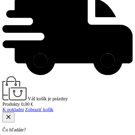
Váš košík je prázdny
Produkty
0,00 €
K pokladni
Zobraziť košík
close
Čo hľadáte?