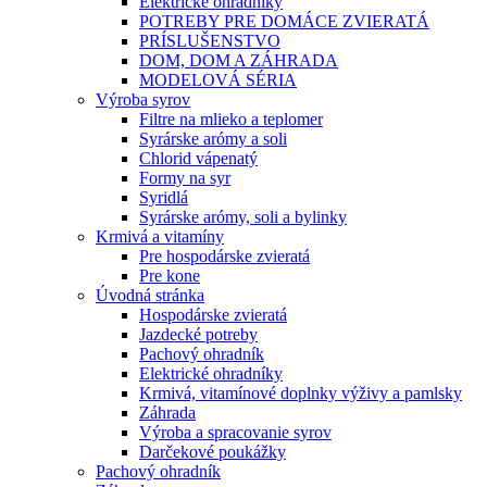
Elektrické ohradníky
POTREBY PRE DOMÁCE ZVIERATÁ
PRÍSLUŠENSTVO
DOM, DOM A ZÁHRADA
MODELOVÁ SÉRIA
Výroba syrov
Filtre na mlieko a teplomer
Syrárske arómy a soli
Chlorid vápenatý
Formy na syr
Syridlá
Syrárske arómy, soli a bylinky
Krmivá a vitamíny
Pre hospodárske zvieratá
Pre kone
Úvodná stránka
Hospodárske zvieratá
Jazdecké potreby
Pachový ohradník
Elektrické ohradníky
Krmivá, vitamínové doplnky výživy a pamlsky
Záhrada
Výroba a spracovanie syrov
Darčekové poukážky
Pachový ohradník