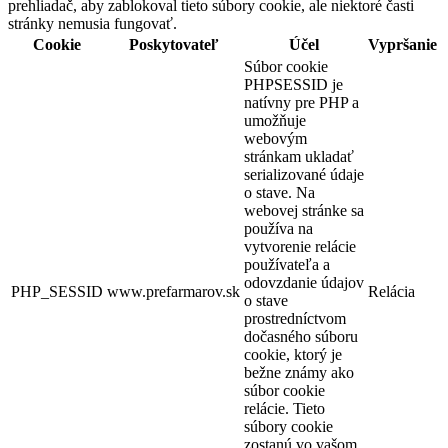
prehliadač, aby zablokoval tieto súbory cookie, ale niektoré časti
stránky nemusia fungovať.
Cookie
Poskytovateľ
Účel
Vypršanie
Súbor cookie
PHPSESSID je
natívny pre PHP a
umožňuje
webovým
stránkam ukladať
serializované údaje
o stave. Na
webovej stránke sa
používa na
vytvorenie relácie
používateľa a
odovzdanie údajov
PHP_SESSID
www.prefarmarov.sk
Relácia
o stave
prostredníctvom
dočasného súboru
cookie, ktorý je
bežne známy ako
súbor cookie
relácie. Tieto
súbory cookie
zostanú vo vašom