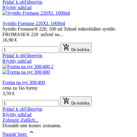
Pridať k obľúbeným
Rýchly náhľad
Syridlo Formase 220XL 1000ml
Syridlo Fromase® 220, 100 ml Tekuté mikrobiálne syridlo
FROMASE® 220 určené na...
16,90 €

Do košíka
Pridať k obľúbeným
Rýchly náhľad
Forma na syr 300/400
cena za 1ks formy
3,59 €

Do košíka
Pridať k obľúbeným
Rýchly náhľad
Zobraziť ďalších...
Dosiahli sme koniec zoznamu.

Naspäť hore