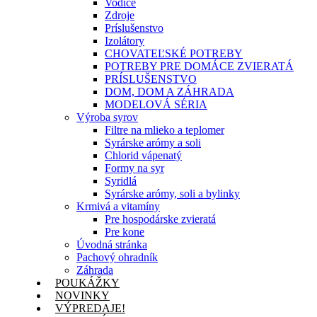
Vodiče
Zdroje
Príslušenstvo
Izolátory
CHOVATEĽSKÉ POTREBY
POTREBY PRE DOMÁCE ZVIERATÁ
PRÍSLUŠENSTVO
DOM, DOM A ZÁHRADA
MODELOVÁ SÉRIA
Výroba syrov
Filtre na mlieko a teplomer
Syrárske arómy a soli
Chlorid vápenatý
Formy na syr
Syridlá
Syrárske arómy, soli a bylinky
Krmivá a vitamíny
Pre hospodárske zvieratá
Pre kone
Úvodná stránka
Pachový ohradník
Záhrada
POUKÁŽKY
NOVINKY
VÝPREDAJE!