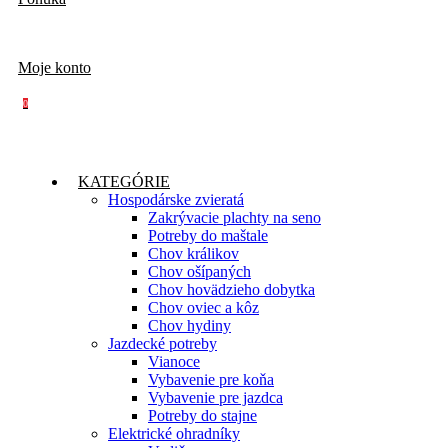
Moje konto
0
KATEGÓRIE
Hospodárske zvieratá
Zakrývacie plachty na seno
Potreby do maštale
Chov králikov
Chov ošípaných
Chov hovädzieho dobytka
Chov oviec a kôz
Chov hydiny
Jazdecké potreby
Vianoce
Vybavenie pre koňa
Vybavenie pre jazdca
Potreby do stajne
Elektrické ohradníky