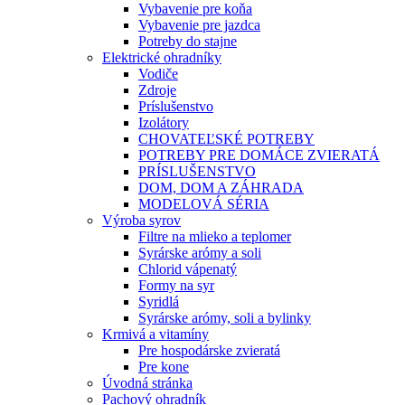
Vybavenie pre koňa
Vybavenie pre jazdca
Potreby do stajne
Elektrické ohradníky
Vodiče
Zdroje
Príslušenstvo
Izolátory
CHOVATEĽSKÉ POTREBY
POTREBY PRE DOMÁCE ZVIERATÁ
PRÍSLUŠENSTVO
DOM, DOM A ZÁHRADA
MODELOVÁ SÉRIA
Výroba syrov
Filtre na mlieko a teplomer
Syrárske arómy a soli
Chlorid vápenatý
Formy na syr
Syridlá
Syrárske arómy, soli a bylinky
Krmivá a vitamíny
Pre hospodárske zvieratá
Pre kone
Úvodná stránka
Pachový ohradník