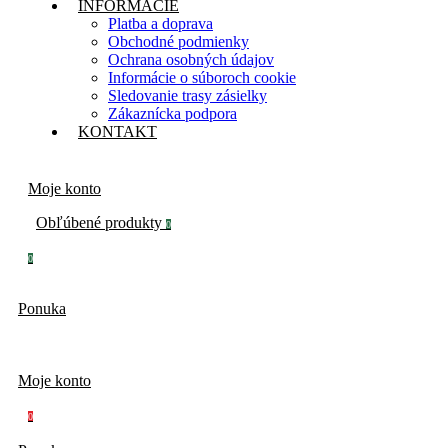
INFORMÁCIE
Platba a doprava
Obchodné podmienky
Ochrana osobných údajov
Informácie o súboroch cookie
Sledovanie trasy zásielky
Zákaznícka podpora
KONTAKT
Moje konto
Obľúbené produkty
0
0
Ponuka
Moje konto
0