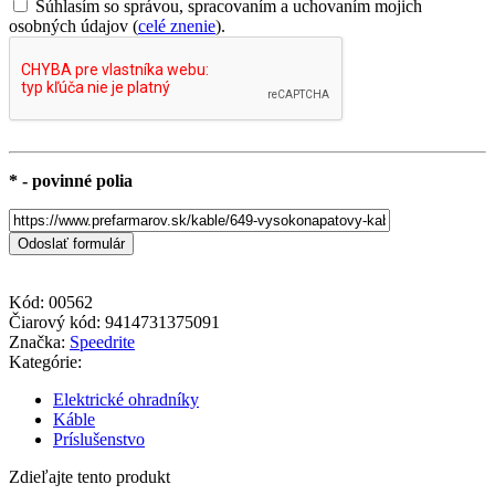
Súhlasím so správou, spracovaním a uchovaním mojich
osobných údajov (
celé znenie
).
* - povinné polia
Kód:
00562
Čiarový kód:
9414731375091
Značka:
Speedrite
Kategórie:
Elektrické ohradníky
Káble
Príslušenstvo
Zdieľajte tento produkt