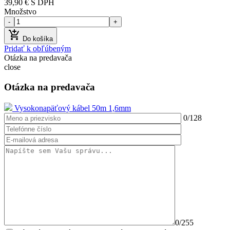
39,90 €
S DPH
Množstvo
-
+

Do košíka
Pridať k obľúbeným
Otázka na predavača
close
Otázka na predavača
Vysokonapäťový kábel 50m 1,6mm
0
/128
0
/255