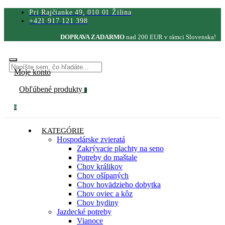
Pri Rajčianke 49, 010 01 Žilina
+421 917 121 398
DOPRAVA ZADARMO
nad 200 EUR v rámci Slovenska!
Moje konto
Obľúbené produkty
0
0
KATEGÓRIE
Hospodárske zvieratá
Zakrývacie plachty na seno
Potreby do maštale
Chov králikov
Chov ošípaných
Chov hovädzieho dobytka
Chov oviec a kôz
Chov hydiny
Jazdecké potreby
Vianoce