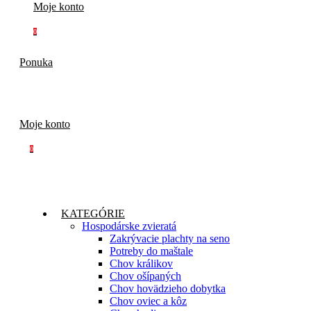
Moje konto
0
Ponuka
Moje konto
0
KATEGÓRIE
Hospodárske zvieratá
Zakrývacie plachty na seno
Potreby do maštale
Chov králikov
Chov ošípaných
Chov hovädzieho dobytka
Chov oviec a kôz