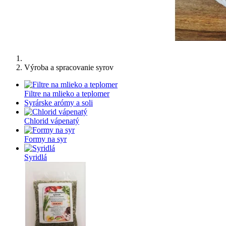
Výroba a spracovanie syrov
Filtre na mlieko a teplomer
Syrárske arómy a soli
Chlorid vápenatý
Formy na syr
Syridlá