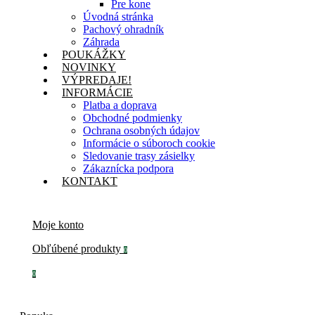
Pre kone
Úvodná stránka
Pachový ohradník
Záhrada
POUKÁŽKY
NOVINKY
VÝPREDAJE!
INFORMÁCIE
Platba a doprava
Obchodné podmienky
Ochrana osobných údajov
Informácie o súboroch cookie
Sledovanie trasy zásielky
Zákaznícka podpora
KONTAKT
Moje konto
Obľúbené produkty
0
0