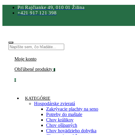
Pri Rajčianke 49, 010 01 Žilina
+421 917 121 398
Moje konto
Obľúbené produkty
0
0
KATEGÓRIE
Hospodárske zvieratá
Zakrývacie plachty na seno
Potreby do maštale
Chov králikov
Chov ošípaných
Chov hovädzieho dobytka