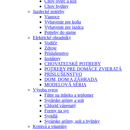
Chov oviec a kôz
Chov hydiny
Jazdecké potreby
Vianoce
Vybavenie pre koňa
Vybavenie pre jazdca
Potreby do stajne
Elektrické ohradníky
Vodiče
Zdroje
Príslušenstvo
Izolátory
CHOVATEĽSKÉ POTREBY
POTREBY PRE DOMÁCE ZVIERATÁ
PRÍSLUŠENSTVO
DOM, DOM A ZÁHRADA
MODELOVÁ SÉRIA
Výroba syrov
Filtre na mlieko a teplomer
Syrárske arómy a soli
Chlorid vápenatý
Formy na syr
Syridlá
Syrárske arómy, soli a bylinky
Krmivá a vitamíny