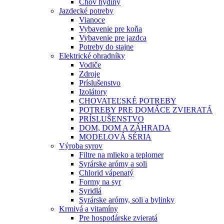
Chov hydiny
Jazdecké potreby
Vianoce
Vybavenie pre koňa
Vybavenie pre jazdca
Potreby do stajne
Elektrické ohradníky
Vodiče
Zdroje
Príslušenstvo
Izolátory
CHOVATEĽSKÉ POTREBY
POTREBY PRE DOMÁCE ZVIERATÁ
PRÍSLUŠENSTVO
DOM, DOM A ZÁHRADA
MODELOVÁ SÉRIA
Výroba syrov
Filtre na mlieko a teplomer
Syrárske arómy a soli
Chlorid vápenatý
Formy na syr
Syridlá
Syrárske arómy, soli a bylinky
Krmivá a vitamíny
Pre hospodárske zvieratá