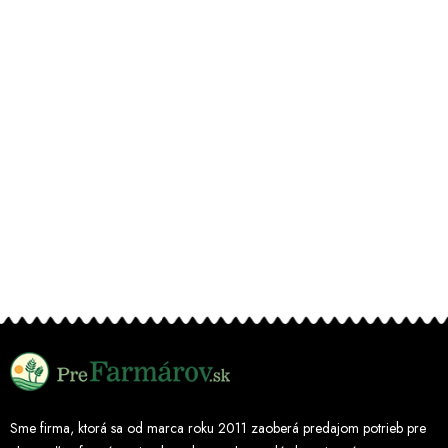
Sme firma, ktorá sa od marca roku 2011 zaoberá predajom potrieb pre