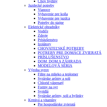
Chov hydiny
Jazdecké potreby
Vianoce
Vybavenie pre koňa
Vybavenie pre jazdca
Potreby do stajne
Elektrické ohradníky
Vodiče
Zdroje
Príslušenstvo
Izolátory
CHOVATEĽSKÉ POTREBY
POTREBY PRE DOMÁCE ZVIERATÁ
PRÍSLUŠENSTVO
DOM, DOM A ZÁHRADA
MODELOVÁ SÉRIA
Výroba syrov
Filtre na mlieko a teplomer
Syrárske arómy a soli
Chlorid vápenatý
Formy na syr
Syridlá
Syrárske arómy, soli a bylinky
Krmivá a vitamíny
Pre hospodárske zvieratá