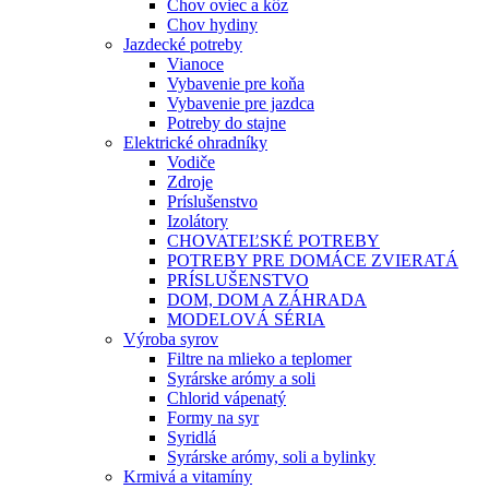
Chov oviec a kôz
Chov hydiny
Jazdecké potreby
Vianoce
Vybavenie pre koňa
Vybavenie pre jazdca
Potreby do stajne
Elektrické ohradníky
Vodiče
Zdroje
Príslušenstvo
Izolátory
CHOVATEĽSKÉ POTREBY
POTREBY PRE DOMÁCE ZVIERATÁ
PRÍSLUŠENSTVO
DOM, DOM A ZÁHRADA
MODELOVÁ SÉRIA
Výroba syrov
Filtre na mlieko a teplomer
Syrárske arómy a soli
Chlorid vápenatý
Formy na syr
Syridlá
Syrárske arómy, soli a bylinky
Krmivá a vitamíny