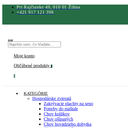
Pri Rajčianke 49, 010 01 Žilina
+421 917 121 398
Moje konto
Obľúbené produkty
0
0
KATEGÓRIE
Hospodárske zvieratá
Zakrývacie plachty na seno
Potreby do maštale
Chov králikov
Chov ošípaných
Chov hovädzieho dobytka