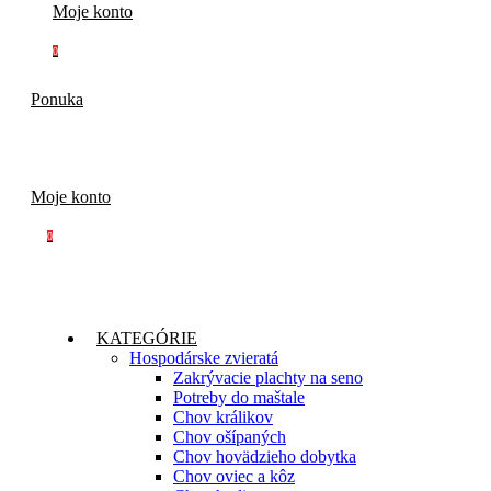
Moje konto
0
Ponuka
Moje konto
0
KATEGÓRIE
Hospodárske zvieratá
Zakrývacie plachty na seno
Potreby do maštale
Chov králikov
Chov ošípaných
Chov hovädzieho dobytka
Chov oviec a kôz