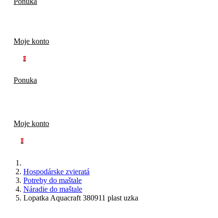
Ponuka
Moje konto
0
Ponuka
Moje konto
0
Hospodárske zvieratá
Potreby do maštale
Náradie do maštale
Lopatka Aquacraft 380911 plast uzka