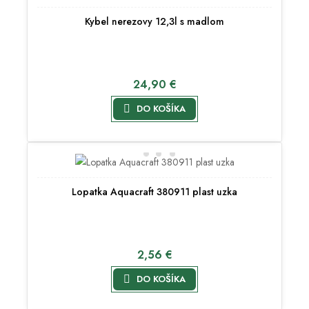
Kybel nerezovy 12,3l s madlom
24,90 €

DO KOŠÍKA
Lopatka Aquacraft 380911 plast uzka
2,56 €

DO KOŠÍKA