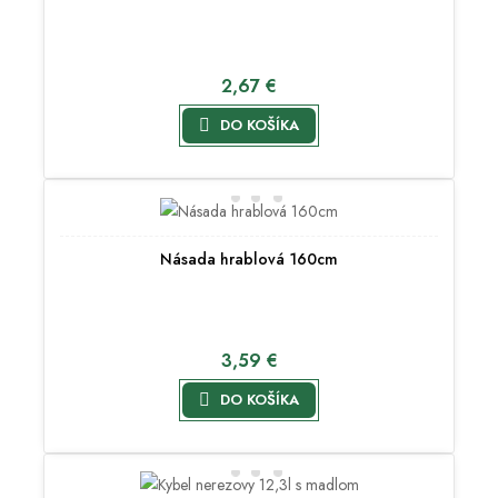
2,67 €

DO KOŠÍKA
Násada hrablová 160cm
3,59 €

DO KOŠÍKA