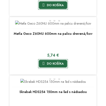

DO KOŠÍKA
Metla Geco Z60NU 600mm na palicu drevená/kov
5,74 €

DO KOŠÍKA
Skrabak HDS254 150mm na ľad s nádsadou