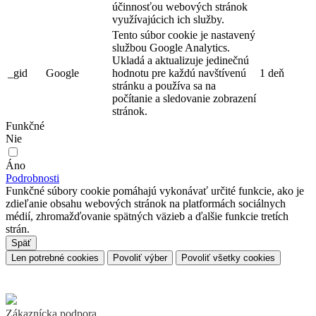
účinnosťou webových stránok
využívajúcich ich služby.
Tento súbor cookie je nastavený
službou Google Analytics.
Ukladá a aktualizuje jedinečnú
_gid
Google
hodnotu pre každú navštívenú
1 deň
stránku a používa sa na
počítanie a sledovanie zobrazení
stránok.
Funkčné
Nie
Áno
Podrobnosti
Funkčné súbory cookie pomáhajú vykonávať určité funkcie, ako je
zdieľanie obsahu webových stránok na platformách sociálnych
médií, zhromažďovanie spätných väzieb a ďalšie funkcie tretích
strán.
Späť
Len potrebné cookies
Povoliť výber
Povoliť všetky cookies
Zákaznícka podpora