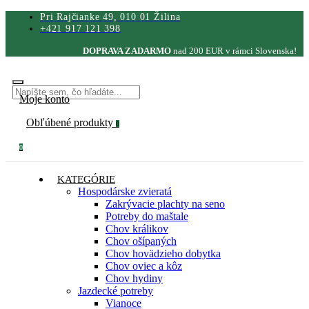
Pri Rajčianke 49, 010 01 Žilina
+421 917 121 398
DOPRAVA ZADARMO
nad 200 EUR v rámci Slovenska!
Moje konto
Obľúbené produkty
0
0
KATEGÓRIE
Hospodárske zvieratá
Zakrývacie plachty na seno
Potreby do maštale
Chov králikov
Chov ošípaných
Chov hovädzieho dobytka
Chov oviec a kôz
Chov hydiny
Jazdecké potreby
Vianoce