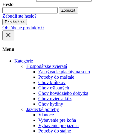
Heslo
Zobraziť
Zabudli ste heslo?
Prihlásiť sa
Obľúbené produkty
0
close
Menu
Kategórie
Hospodárske zvieratá
Zakrývacie plachty na seno
Potreby do maštale
Chov králikov
Chov ošípaných
Chov hovädzieho dobytka
Chov oviec a kôz
Chov hydiny
Jazdecké potreby
Vianoce
Vybavenie pre koňa
Vybavenie pre jazdca
Potreby do stajne