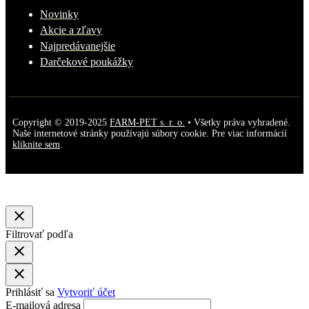
Novinky
Akcie a zľavy
Najpredávanejšie
Darčekové poukážky
Copyright © 2019-2025
FARM-PET s. r. o.
• Všetky práva vyhradené.
Naše internetové stránky používajú súbory cookie. Pre viac informácií
kliknite sem
.
close
Filtrovať podľa
close
close
Prihlásiť sa
Vytvoriť účet
E-mailová adresa