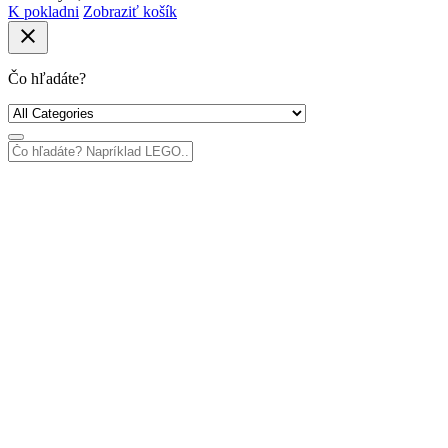
K pokladni
Zobraziť košík
close
Čo hľadáte?