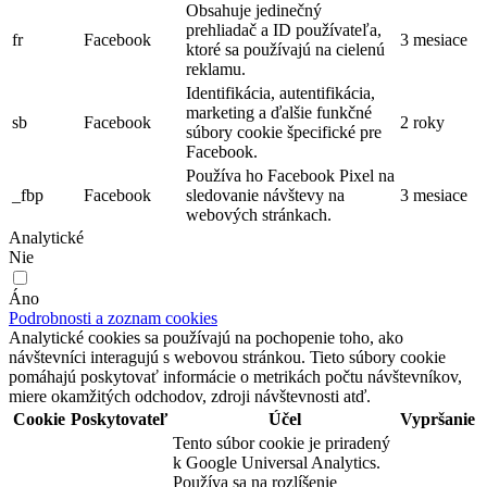
Obsahuje jedinečný
prehliadač a ID používateľa,
fr
Facebook
3 mesiace
ktoré sa používajú na cielenú
reklamu.
Identifikácia, autentifikácia,
marketing a ďalšie funkčné
sb
Facebook
2 roky
súbory cookie špecifické pre
Facebook.
Používa ho Facebook Pixel na
_fbp
Facebook
sledovanie návštevy na
3 mesiace
webových stránkach.
Analytické
Nie
Áno
Podrobnosti a zoznam cookies
Analytické cookies sa používajú na pochopenie toho, ako
návštevníci interagujú s webovou stránkou. Tieto súbory cookie
pomáhajú poskytovať informácie o metrikách počtu návštevníkov,
miere okamžitých odchodov, zdroji návštevnosti atď.
Cookie
Poskytovateľ
Účel
Vypršanie
Tento súbor cookie je priradený
k Google Universal Analytics.
Používa sa na rozlíšenie