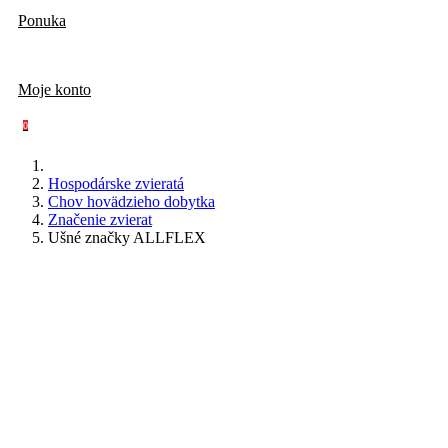
Ponuka
Moje konto
0
Hospodárske zvieratá
Chov hovädzieho dobytka
Značenie zvierat
Ušné značky ALLFLEX