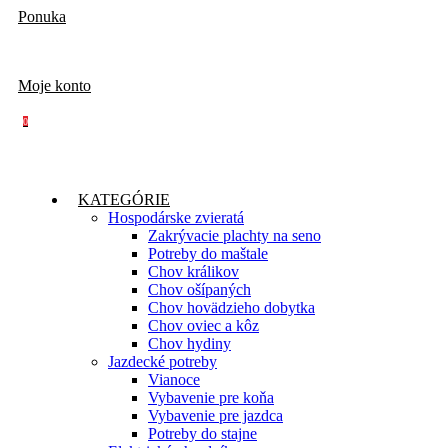
Ponuka
Moje konto
0
KATEGÓRIE
Hospodárske zvieratá
Zakrývacie plachty na seno
Potreby do maštale
Chov králikov
Chov ošípaných
Chov hovädzieho dobytka
Chov oviec a kôz
Chov hydiny
Jazdecké potreby
Vianoce
Vybavenie pre koňa
Vybavenie pre jazdca
Potreby do stajne