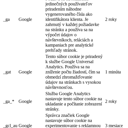
jedinečných používateľov
priradením náhodne
vygenerovaného čísla ako
_ga
Google
identifikátora klienta. Je
2 roky
zahrnutý v každej požiadavke
na stránku a používa sa na
výpočet údajov o
návštevníkoch, reláciách a
kampaniach pre analytické
prehľady stránok.
Tento súbor cookie je priradený
k službe Google Universal
Analytics. Používa sa na
_gat
Google
zníženie počtu žiadostí, čím sa
1 minúta
obmedzí zhromažďovanie
údajov na stránkach s vysokou
návštevnosťou.
Služba Google Analytics
nastavuje tento súbor cookie na
_ga_*
Google
2 roky
ukladanie a počítanie zobrazení
stránky.
Správca značiek Google
nastavuje súbor cookie na
_gcl_au
Google
experimentovanie s reklamnou
3 mesiace