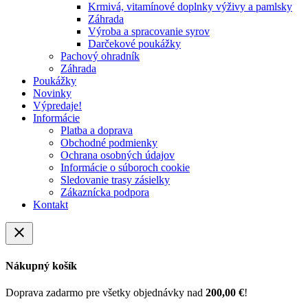
Krmivá, vitamínové doplnky výživy a pamlsky
Záhrada
Výroba a spracovanie syrov
Darčekové poukážky
Pachový ohradník
Záhrada
Poukážky
Novinky
Výpredaje!
Informácie
Platba a doprava
Obchodné podmienky
Ochrana osobných údajov
Informácie o súboroch cookie
Sledovanie trasy zásielky
Zákaznícka podpora
Kontakt
close
Nákupný košík
Doprava zadarmo pre všetky objednávky nad
200,00 €
!