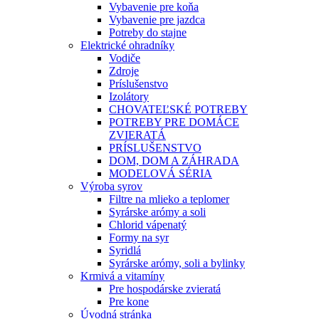
Vybavenie pre koňa
Vybavenie pre jazdca
Potreby do stajne
Elektrické ohradníky
Vodiče
Zdroje
Príslušenstvo
Izolátory
CHOVATEĽSKÉ POTREBY
POTREBY PRE DOMÁCE
ZVIERATÁ
PRÍSLUŠENSTVO
DOM, DOM A ZÁHRADA
MODELOVÁ SÉRIA
Výroba syrov
Filtre na mlieko a teplomer
Syrárske arómy a soli
Chlorid vápenatý
Formy na syr
Syridlá
Syrárske arómy, soli a bylinky
Krmivá a vitamíny
Pre hospodárske zvieratá
Pre kone
Úvodná stránka