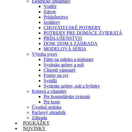
Elektrické ohradníky
Vodiče
Zdroje
Príslušenstvo
Izolátory
CHOVATEĽSKÉ POTREBY
POTREBY PRE DOMÁCE ZVIERATÁ
PRÍSLUŠENSTVO
DOM, DOM A ZÁHRADA
MODELOVÁ SÉRIA
Výroba syrov
Filtre na mlieko a teplomer
Syrárske arómy a soli
Chlorid vápenatý
Formy na syr
Syridlá
Syrárske arómy, soli a bylinky
Krmivá a vitamíny
Pre hospodárske zvieratá
Pre kone
Úvodná stránka
Pachový ohradník
Záhrada
POUKÁŽKY
NOVINKY