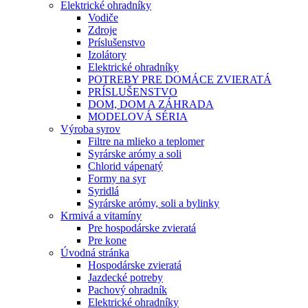
Elektrické ohradníky
Vodiče
Zdroje
Príslušenstvo
Izolátory
Elektrické ohradníky
POTREBY PRE DOMÁCE ZVIERATÁ
PRÍSLUŠENSTVO
DOM, DOM A ZÁHRADA
MODELOVÁ SÉRIA
Výroba syrov
Filtre na mlieko a teplomer
Syrárske arómy a soli
Chlorid vápenatý
Formy na syr
Syridlá
Syrárske arómy, soli a bylinky
Krmivá a vitamíny
Pre hospodárske zvieratá
Pre kone
Úvodná stránka
Hospodárske zvieratá
Jazdecké potreby
Pachový ohradník
Elektrické ohradníky