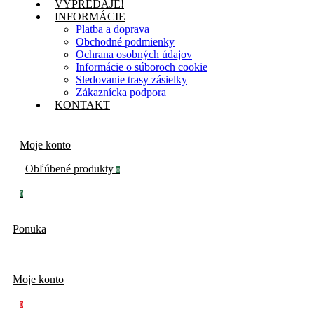
VÝPREDAJE!
INFORMÁCIE
Platba a doprava
Obchodné podmienky
Ochrana osobných údajov
Informácie o súboroch cookie
Sledovanie trasy zásielky
Zákaznícka podpora
KONTAKT
Moje konto
Obľúbené produkty
0
0
Ponuka
Moje konto
0