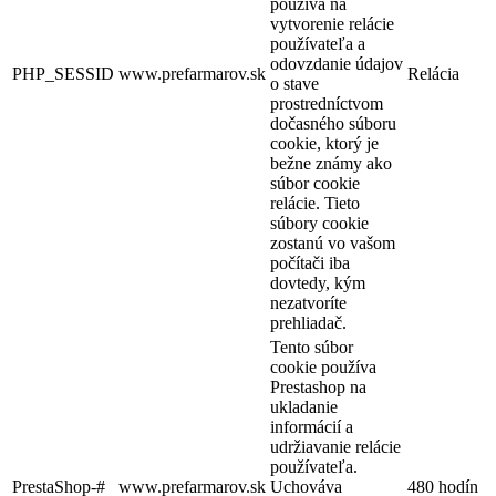
používa na
vytvorenie relácie
používateľa a
odovzdanie údajov
PHP_SESSID
www.prefarmarov.sk
Relácia
o stave
prostredníctvom
dočasného súboru
cookie, ktorý je
bežne známy ako
súbor cookie
relácie. Tieto
súbory cookie
zostanú vo vašom
počítači iba
dovtedy, kým
nezatvoríte
prehliadač.
Tento súbor
cookie používa
Prestashop na
ukladanie
informácií a
udržiavanie relácie
používateľa.
PrestaShop-#
www.prefarmarov.sk
Uchováva
480 hodín