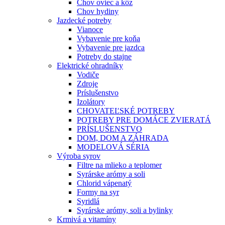
Chov oviec a kôz
Chov hydiny
Jazdecké potreby
Vianoce
Vybavenie pre koňa
Vybavenie pre jazdca
Potreby do stajne
Elektrické ohradníky
Vodiče
Zdroje
Príslušenstvo
Izolátory
CHOVATEĽSKÉ POTREBY
POTREBY PRE DOMÁCE ZVIERATÁ
PRÍSLUŠENSTVO
DOM, DOM A ZÁHRADA
MODELOVÁ SÉRIA
Výroba syrov
Filtre na mlieko a teplomer
Syrárske arómy a soli
Chlorid vápenatý
Formy na syr
Syridlá
Syrárske arómy, soli a bylinky
Krmivá a vitamíny