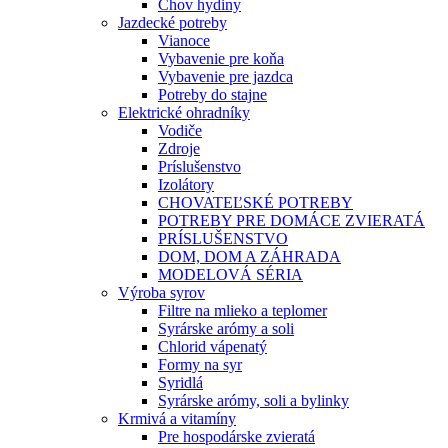
Chov hydiny
Jazdecké potreby
Vianoce
Vybavenie pre koňa
Vybavenie pre jazdca
Potreby do stajne
Elektrické ohradníky
Vodiče
Zdroje
Príslušenstvo
Izolátory
CHOVATEĽSKÉ POTREBY
POTREBY PRE DOMÁCE ZVIERATÁ
PRÍSLUŠENSTVO
DOM, DOM A ZÁHRADA
MODELOVÁ SÉRIA
Výroba syrov
Filtre na mlieko a teplomer
Syrárske arómy a soli
Chlorid vápenatý
Formy na syr
Syridlá
Syrárske arómy, soli a bylinky
Krmivá a vitamíny
Pre hospodárske zvieratá