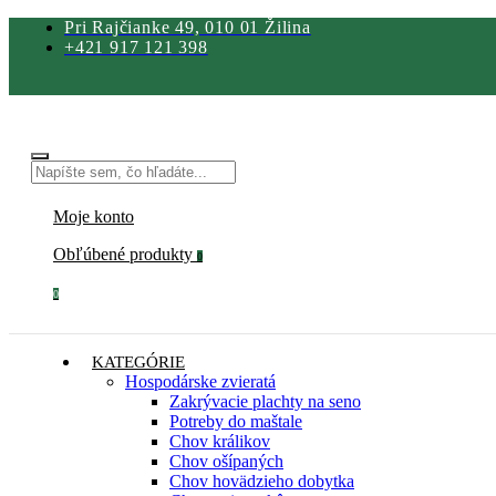
Pri Rajčianke 49, 010 01 Žilina
+421 917 121 398
Moje konto
Obľúbené produkty
0
0
KATEGÓRIE
Hospodárske zvieratá
Zakrývacie plachty na seno
Potreby do maštale
Chov králikov
Chov ošípaných
Chov hovädzieho dobytka