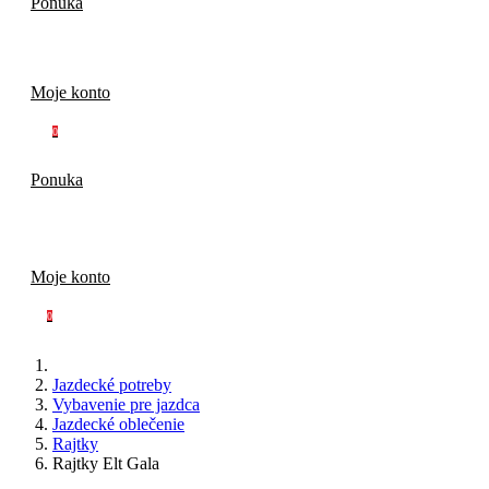
Ponuka
Moje konto
0
Ponuka
Moje konto
0
Jazdecké potreby
Vybavenie pre jazdca
Jazdecké oblečenie
Rajtky
Rajtky Elt Gala