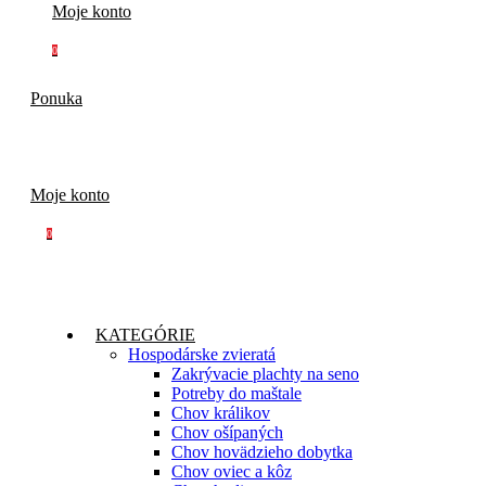
Moje konto
0
Ponuka
Moje konto
0
KATEGÓRIE
Hospodárske zvieratá
Zakrývacie plachty na seno
Potreby do maštale
Chov králikov
Chov ošípaných
Chov hovädzieho dobytka
Chov oviec a kôz