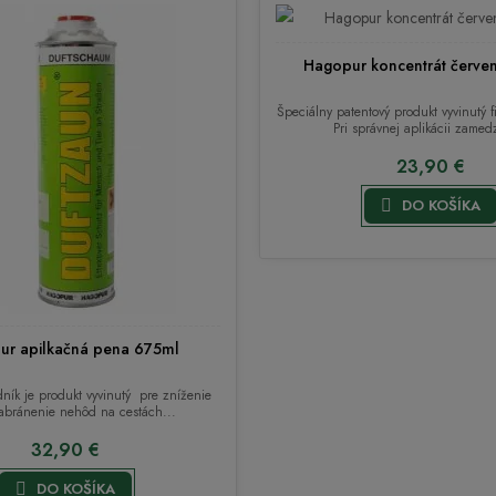
Hagopur koncentrát červe
Špeciálny patentový produkt vyvinutý
Pri správnej aplikácii zamedz
23,90 €

DO KOŠÍKA
ur apilkačná pena 675ml
ník je produkt vyvinutý pre zníženie
abránenie nehôd na cestách...
32,90 €

DO KOŠÍKA