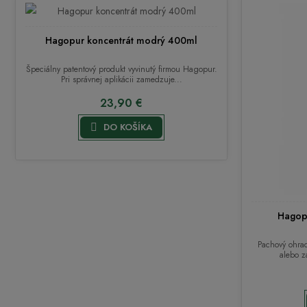
Hagopur koncentrát modrý 400ml
Špeciálny patentový produkt vyvinutý firmou Hagopur.
Pri správnej aplikácii zamedzuje...
23,90 €

DO KOŠÍKA
Hagop
Pachový ohrad
alebo z