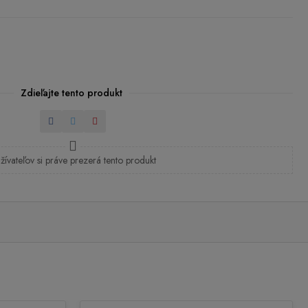
Zdieľajte tento produkt
Zdieľať
Tweetnuť
Pinterest
žívateľov si práve prezerá tento produkt