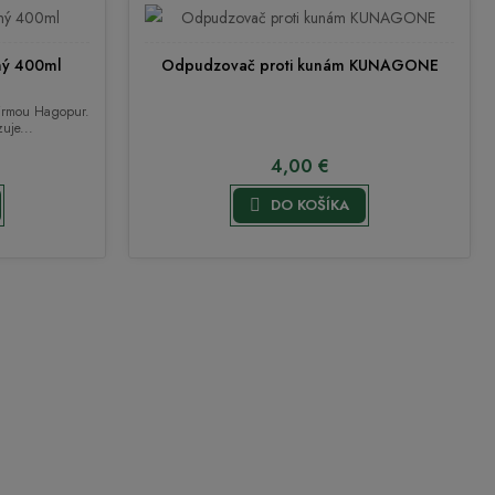
ný 400ml
Odpudzovač proti kunám KUNAGONE
 firmou Hagopur.
uje...
4,00 €

DO KOŠÍKA