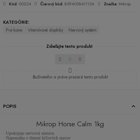
Kód:
00224
Čiarový kód:
8594038411126
Značka:
Mikrop
KATEGÓRIE:
Pre kone
Vitamínové doplnky
Nervový systém
Zdieľajte tento produkt
Zdieľať
Tweetnuť
Pinterest
5
užívateľov si práve prezerá tento produkt
POPIS
Mikrop Horse Calm 1kg
· Upokojuje nervovú sústavu
· Napomáha v tlmení kŕčových stavov