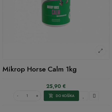
Mikrop Horse Calm 1kg
25,90 €
-
+

DO KOŠÍKA