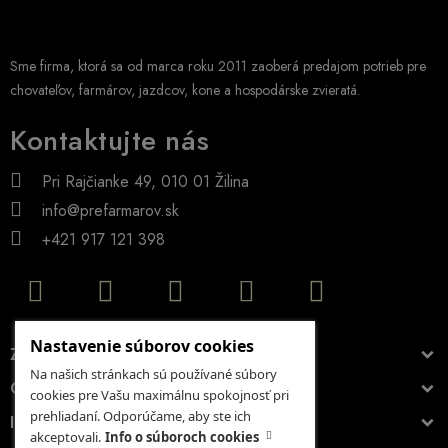
Sme firma, ktorá sa od marca roku 2011 zaoberá predajom potrieb pre
chovateľov, farmárov, jazdcov, kone a hospodárske zvieratá.
Kontaktujte nás
Pri Rajčianke 49, 010 01 Žilina
info@prefarmarov.sk
+421 917 121 398
Nastavenie súborov cookies
ZÁKAZNÍCKY ÚČET
Na našich stránkach sú používané súbory
O NÁKUPE
cookies pre Vašu maximálnu spokojnosť pri
prehliadaní. Odporúčame, aby ste ich
INFORMÁCIE
akceptovali.
Info o súboroch cookies