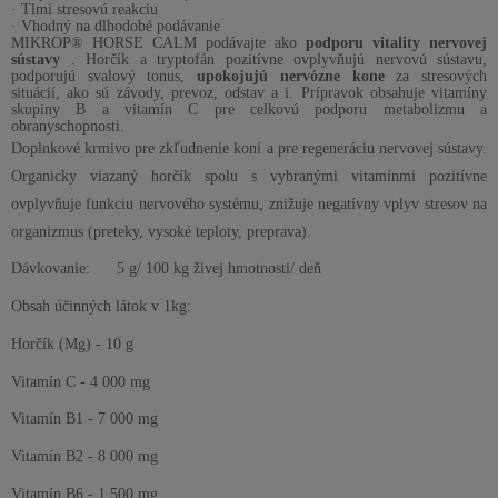
· Tlmí stresovú reakciu
· Vhodný na dlhodobé podávanie
MIKROP® HORSE CALM podávajte ako
podporu vitality nervovej
sústavy
. Horčík a tryptofán pozitívne ovplyvňujú nervovú sústavu,
podporujú svalový tonus,
upokojujú nervózne kone
za stresových
situácií, ako sú závody, prevoz, odstav a i. Prípravok obsahuje vitamíny
skupiny B a vitamín C pre celkovú podporu metabolizmu a
obranyschopnosti.
Doplnkové krmivo pre zkľudnenie koní a pre regeneráciu nervovej sústavy.
Organicky viazaný horčík spolu s vybranými vitamínmi pozitívne
ovplyvňuje funkciu nervového systému, znižuje negatívny vplyv stresov na
organizmus (preteky, vysoké teploty, preprava).
Dávkovanie:
5 g/ 100 kg živej hmotnosti/ deň
Obsah účinných látok v 1kg:
Horčík (Mg) -
10 g
Vitamín C -
4 000 mg
Vitamín B1 -
7 000 mg
Vitamín B2 -
8 000 mg
Vitamín B6 -
1 500 mg