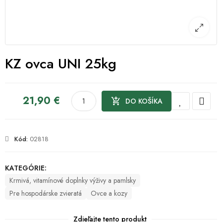
KZ ovca UNI 25kg
21,90 €

DO KOŠÍKA
Kód:
02818
KATEGÓRIE:
Krmivá, vitamínové doplnky výživy a pamlsky
Pre hospodárske zvieratá
Ovce a kozy
Zdieľajte tento produkt