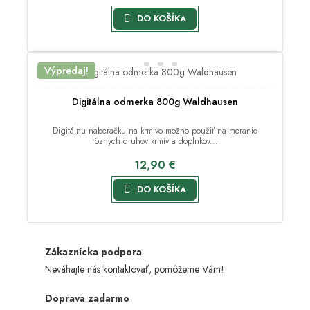

DO KOŠÍKA
Výpredaj!
Digitálna odmerka 800g Waldhausen
Digitálnu naberačku na krmivo možno použiť na meranie
rôznych druhov krmív a doplnkov...
12,90 €

DO KOŠÍKA
Zákaznícka podpora
Neváhajte nás kontaktovať, pomôžeme Vám!
Doprava zadarmo