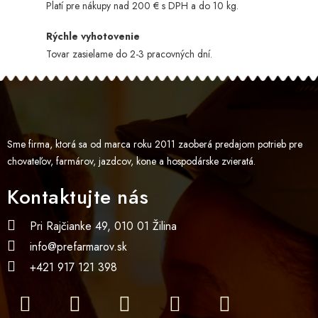
Platí pre nákupy nad 200 € s DPH a do 10 kg.
Rýchle vyhotovenie
Tovar zasielame do 2-3 pracovných dní.
Sme firma, ktorá sa od marca roku 2011 zaoberá predajom potrieb pre
chovateľov, farmárov, jazdcov, kone a hospodárske zvieratá.
Kontaktujte nás
Pri Rajčianke 49, 010 01 Žilina
info@prefarmarov.sk
+421 917 121 398