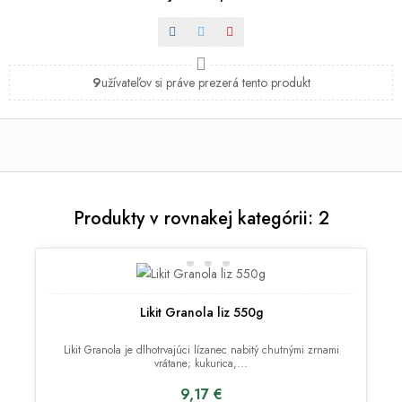
Zdieľať
Tweetnuť
Pinterest
9
užívateľov si práve prezerá tento produkt
Produkty v rovnakej kategórii: 2
Likit Granola liz 550g
Likit Granola je dlhotrvajúci lízanec nabitý chutnými zrnami
vrátane; kukurica,...
9,17 €