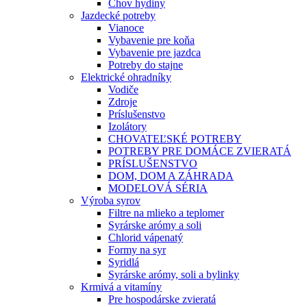
Chov hydiny
Jazdecké potreby
Vianoce
Vybavenie pre koňa
Vybavenie pre jazdca
Potreby do stajne
Elektrické ohradníky
Vodiče
Zdroje
Príslušenstvo
Izolátory
CHOVATEĽSKÉ POTREBY
POTREBY PRE DOMÁCE ZVIERATÁ
PRÍSLUŠENSTVO
DOM, DOM A ZÁHRADA
MODELOVÁ SÉRIA
Výroba syrov
Filtre na mlieko a teplomer
Syrárske arómy a soli
Chlorid vápenatý
Formy na syr
Syridlá
Syrárske arómy, soli a bylinky
Krmivá a vitamíny
Pre hospodárske zvieratá