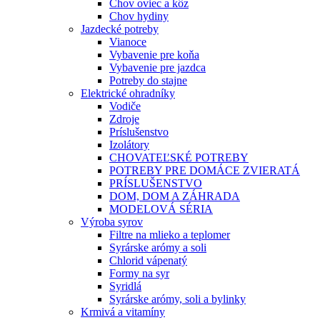
Chov oviec a kôz
Chov hydiny
Jazdecké potreby
Vianoce
Vybavenie pre koňa
Vybavenie pre jazdca
Potreby do stajne
Elektrické ohradníky
Vodiče
Zdroje
Príslušenstvo
Izolátory
CHOVATEĽSKÉ POTREBY
POTREBY PRE DOMÁCE ZVIERATÁ
PRÍSLUŠENSTVO
DOM, DOM A ZÁHRADA
MODELOVÁ SÉRIA
Výroba syrov
Filtre na mlieko a teplomer
Syrárske arómy a soli
Chlorid vápenatý
Formy na syr
Syridlá
Syrárske arómy, soli a bylinky
Krmivá a vitamíny