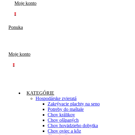
Moje konto
0
Ponuka
Moje konto
0
KATEGÓRIE
Hospodárske zvieratá
Zakrývacie plachty na seno
Potreby do maštale
Chov králikov
Chov ošípaných
Chov hovädzieho dobytka
Chov oviec a kôz