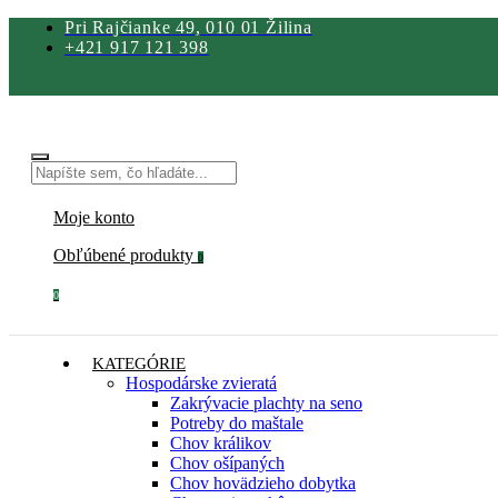
Pri Rajčianke 49, 010 01 Žilina
+421 917 121 398
Moje konto
Obľúbené produkty
0
0
KATEGÓRIE
Hospodárske zvieratá
Zakrývacie plachty na seno
Potreby do maštale
Chov králikov
Chov ošípaných
Chov hovädzieho dobytka