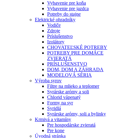
Vybavenie pre koňa
Vybavenie pre jazdca
Potreby do stajne
Elektrické ohradníky
Vodiče
Zdroje
Príslušenstvo
Izolátory
CHOVATEĽSKÉ POTREBY
POTREBY PRE DOMÁCE
ZVIERATÁ
PRÍSLUŠENSTVO
DOM, DOM A ZÁHRADA
MODELOVÁ SÉRIA
Výroba syrov
Filtre na mlieko a teplomer
Syrárske arómy a soli
Chlorid vápenatý
Formy na syr
Syridlá
Syrárske arómy, soli a bylinky
Krmivá a vitamíny
Pre hospodárske zvieratá
Pre kone
Úvodná stránka