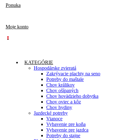
Ponuka
Moje konto
0
KATEGÓRIE
Hospodárske zvieratá
Zakrývacie plachty na seno
Potreby do maštale
Chov králikov
Chov ošípaných
Chov hovädzieho dobytka
Chov oviec a kôz
Chov hydiny
Jazdecké potreby
Vianoce
Vybavenie pre koňa
Vybavenie pre jazdca
Potreby do stajne