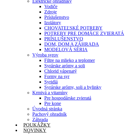
Elektrické ohradníky
Vodiče
Zdroje
Príslušenstvo
Izolátory
CHOVATEĽSKÉ POTREBY
POTREBY PRE DOMÁCE ZVIERATÁ
PRÍSLUŠENSTVO
DOM, DOM A ZÁHRADA
MODELOVÁ SÉRIA
Výroba syrov
Filtre na mlieko a teplomer
Syrárske arómy a soli
Chlorid vápenatý
Formy na syr
Syridlá
Syrárske arómy, soli a bylinky
Krmivá a vitamíny
Pre hospodárske zvieratá
Pre kone
Úvodná stránka
Pachový ohradník
Záhrada
POUKÁŽKY
NOVINKY