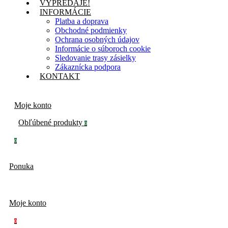
VÝPREDAJE!
INFORMÁCIE
Platba a doprava
Obchodné podmienky
Ochrana osobných údajov
Informácie o súboroch cookie
Sledovanie trasy zásielky
Zákaznícka podpora
KONTAKT
Moje konto
Obľúbené produkty
0
0
Ponuka
Moje konto
0