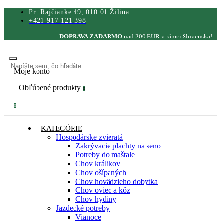
Pri Rajčianke 49, 010 01 Žilina
+421 917 121 398
DOPRAVA ZADARMO
nad 200 EUR v rámci Slovenska!
Moje konto
Obľúbené produkty
0
0
KATEGÓRIE
Hospodárske zvieratá
Zakrývacie plachty na seno
Potreby do maštale
Chov králikov
Chov ošípaných
Chov hovädzieho dobytka
Chov oviec a kôz
Chov hydiny
Jazdecké potreby
Vianoce