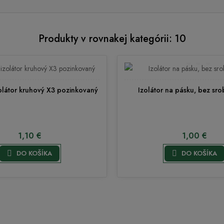
Produkty v rovnakej kategórii: 10
olátor kruhový X3 pozinkovaný
Izolátor na pásku, bez sro
1,10 €
1,00 €


DO KOŠÍKA
DO KOŠÍKA