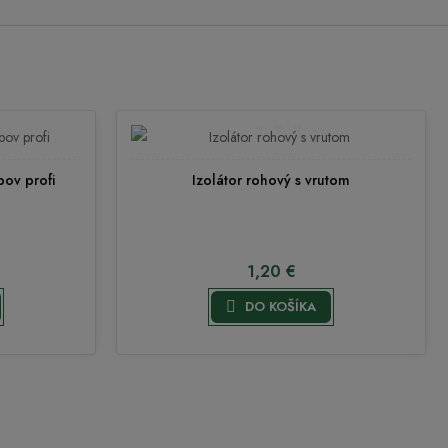
bov profi
Izolátor rohový s vrutom
1,20 €

DO KOŠÍKA