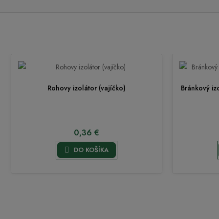
Rohovy izolátor (vajíčko)
Bránkový iz
0,36 €

DO KOŠÍKA