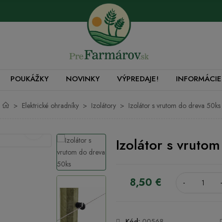
POUKÁŽKY
NOVINKY
VÝPREDAJE!
INFORMÁCIE
Elektrické ohradníky
Izolátory
Izolátor s vrutom do dreva 50ks
Izolátor s vruto
8,50 €
-
Kód:
00568