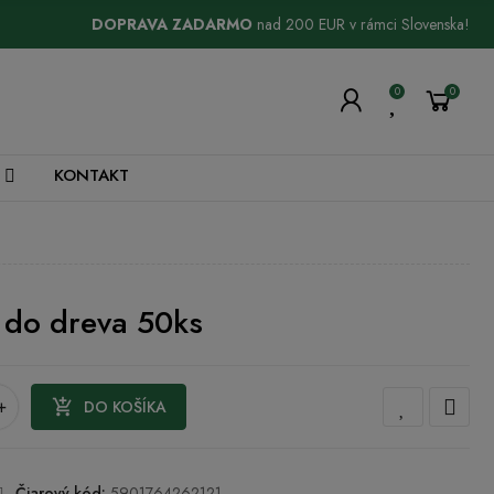
DOPRAVA ZADARMO
nad 200 EUR v rámci Slovenska!
0
0
KONTAKT
m do dreva 50ks
+

DO KOŠÍKA
Čiarový kód:
5901764262121