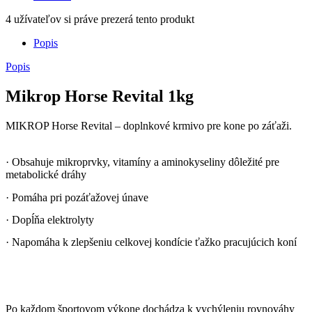
2
užívateľov si práve prezerá tento produkt
Popis
Popis
Mikrop Horse Revital 1kg
MIKROP Horse Revital – doplnkové krmivo pre kone po záťaži.
· Obsahuje mikroprvky, vitamíny a aminokyseliny dôležité pre
metabolické dráhy
· Pomáha pri pozáťažovej únave
· Dopĺňa elektrolyty
· Napomáha k zlepšeniu celkovej kondície ťažko pracujúcich koní
Po každom športovom výkone dochádza k vychýleniu rovnováhy