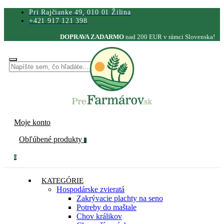
Pri Rajčianke 49, 010 01 Žilina
+421 917 121 398
DOPRAVA ZADARMO
nad 200 EUR v rámci Slovenska!
Moje konto
Obľúbené produkty
0
0
KATEGÓRIE
Hospodárske zvieratá
Zakrývacie plachty na seno
Potreby do maštale
Chov králikov