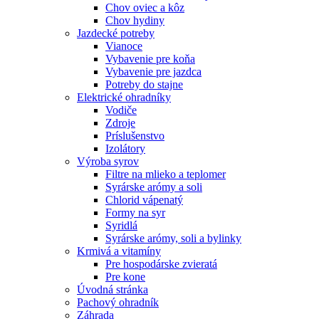
Chov oviec a kôz
Chov hydiny
Jazdecké potreby
Vianoce
Vybavenie pre koňa
Vybavenie pre jazdca
Potreby do stajne
Elektrické ohradníky
Vodiče
Zdroje
Príslušenstvo
Izolátory
Výroba syrov
Filtre na mlieko a teplomer
Syrárske arómy a soli
Chlorid vápenatý
Formy na syr
Syridlá
Syrárske arómy, soli a bylinky
Krmivá a vitamíny
Pre hospodárske zvieratá
Pre kone
Úvodná stránka
Pachový ohradník
Záhrada