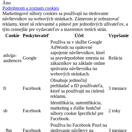
Áno
Podrobnosti a zoznam cookies
Marketingové súbory cookies sa používajú na sledovanie
návštevníkov na webových stránkach. Zámerom je zobrazovať
reklamy, ktoré sú relevantné a pútavé pre jednotlivých užívateľov, a
tým cennejšie pre vydavateľov a inzerentov tretích strán.
Cookie
Poskytovateľ
Účel
Vypršanie
Používa sa v službe Google
AdWords na opätovné
zapojenie návštevníkov, ktorí
ads/ga-
Google
sa pravdepodobne zmenia na
Relácia
audiences
zákazníkov na základe online
správania návštevníka na
webových stránkach.
Obsahuje jedinečný
prehliadač a ID používateľa,
fr
Facebook
3 mesiace
ktoré sa používajú na cielenú
reklamu.
Identifikácia, autentifikácia,
marketing a ďalšie funkčné
sb
Facebook
2 roky
súbory cookie špecifické pre
Facebook.
Používa ho Facebook Pixel na
_fbp
Facebook
sledovanie návštevy na
3 mesiace