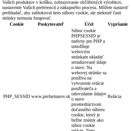
Vašich produktov v košíku, zobrazovanie obľúbených výrobkov,
nastavenie Vašich preferencií a nákupného procesu. Môžete nastaviť
prehliadač, aby zablokoval tieto súbory cookie, ale niektoré časti
stránky nemusia fungovať.
Cookie
Poskytovateľ
Účel
Vypršanie
Súbor cookie
PHPSESSID je
natívny pre PHP a
umožňuje
webovým
stránkam ukladať
serializované údaje
o stave. Na
webovej stránke sa
používa na
vytvorenie relácie
používateľa a
odovzdanie údajov
PHP_SESSID
www.prefarmarov.sk
Relácia
o stave
prostredníctvom
dočasného súboru
cookie, ktorý je
bežne známy ako
súbor cookie
relácie. Tieto