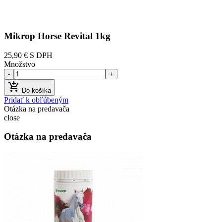
Mikrop Horse Revital 1kg
25,90 €
S DPH
Množstvo
-
+

Do košíka
Pridať k obľúbeným
Otázka na predavača
close
Otázka na predavača