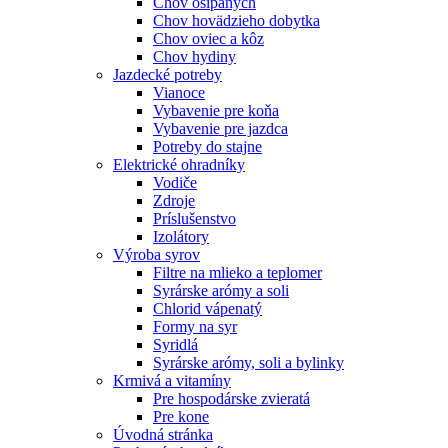
Chov ošípaných
Chov hovädzieho dobytka
Chov oviec a kôz
Chov hydiny
Jazdecké potreby
Vianoce
Vybavenie pre koňa
Vybavenie pre jazdca
Potreby do stajne
Elektrické ohradníky
Vodiče
Zdroje
Príslušenstvo
Izolátory
Výroba syrov
Filtre na mlieko a teplomer
Syrárske arómy a soli
Chlorid vápenatý
Formy na syr
Syridlá
Syrárske arómy, soli a bylinky
Krmivá a vitamíny
Pre hospodárske zvieratá
Pre kone
Úvodná stránka