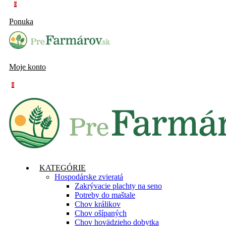
0
Ponuka
Moje konto
0
KATEGÓRIE
Hospodárske zvieratá
Zakrývacie plachty na seno
Potreby do maštale
Chov králikov
Chov ošípaných
Chov hovädzieho dobytka