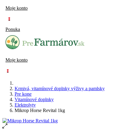
Moje konto
0
Ponuka
Moje konto
0
Krmivá, vitamínové doplnky výživy a pamlsky
Pre kone
Vitamínové doplnky
Elektrolyty
Mikrop Horse Revital 1kg