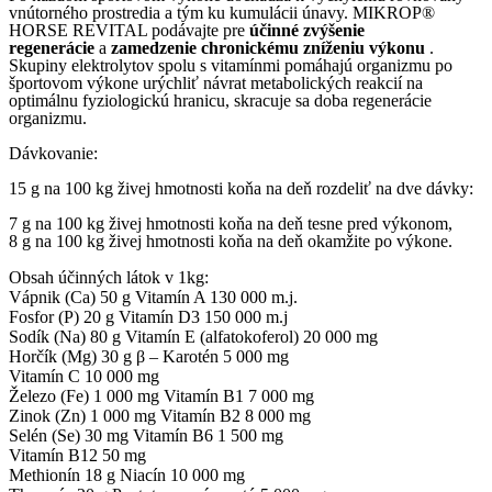
vnútorného prostredia a tým ku kumulácii únavy. MIKROP®
HORSE REVITAL podávajte pre
účinné zvýšenie
regenerácie
a
zamedzenie chronickému zníženiu výkonu
.
Skupiny elektrolytov spolu s vitamínmi pomáhajú organizmu po
športovom výkone urýchliť návrat metabolických reakcií na
optimálnu fyziologickú hranicu, skracuje sa doba regenerácie
organizmu.
Dávkovanie:
15 g na 100 kg živej hmotnosti koňa na deň rozdeliť na dve dávky:
7 g na 100 kg živej hmotnosti koňa na deň tesne pred výkonom,
8 g na 100 kg živej hmotnosti koňa na deň okamžite po výkone.
Obsah účinných látok v 1kg:
Vápnik (Ca) 50 g Vitamín A 130 000 m.j.
Fosfor (P) 20 g Vitamín D3 150 000 m.j
Sodík (Na) 80 g Vitamín E (alfatokoferol) 20 000 mg
Horčík (Mg) 30 g β – Karotén 5 000 mg
Vitamín C 10 000 mg
Železo (Fe) 1 000 mg Vitamín B1 7 000 mg
Zinok (Zn) 1 000 mg Vitamín B2 8 000 mg
Selén (Se) 30 mg Vitamín B6 1 500 mg
Vitamín B12 50 mg
Methionín 18 g Niacín 10 000 mg