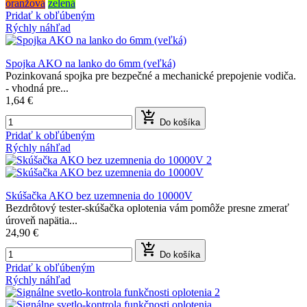
oranžová
zelená
Pridať k obľúbeným
Rýchly náhľad
Spojka AKO na lanko do 6mm (veľká)
Pozinkovaná spojka pre bezpečné a mechanické prepojenie vodiča.
- vhodná pre...
1,64 €

Do košíka
Pridať k obľúbeným
Rýchly náhľad
Skúšačka AKO bez uzemnenia do 10000V
Bezdrôtový tester-skúšačka oplotenia vám pomôže presne zmerať
úroveň napätia...
24,90 €

Do košíka
Pridať k obľúbeným
Rýchly náhľad