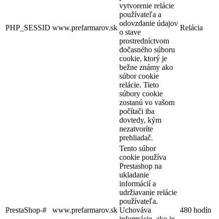
vytvorenie relácie
používateľa a
odovzdanie údajov
PHP_SESSID
www.prefarmarov.sk
Relácia
o stave
prostredníctvom
dočasného súboru
cookie, ktorý je
bežne známy ako
súbor cookie
relácie. Tieto
súbory cookie
zostanú vo vašom
počítači iba
dovtedy, kým
nezatvoríte
prehliadač.
Tento súbor
cookie používa
Prestashop na
ukladanie
informácií a
udržiavanie relácie
používateľa.
PrestaShop-#
www.prefarmarov.sk
Uchováva
480 hodín
informácie, ako je