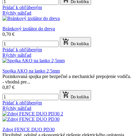
Do košíka
Pridať k obľúbeným
Rýchly náhľad
Bránkový izolátor do dreva
0,70 €

Do košíka
Pridať k obľúbeným
Rýchly náhľad
Spojka AKO na lanko 2,5mm
Pozinkovaná spojka pre bezpečné a mechanické prepojenie vodiča.
- vhodná pre...
0,87 €

Do košíka
Pridať k obľúbeným
Rýchly náhľad
Zdroj FENCE DUO PD30
Flexibilné, odolné a ekonomické riešenie elektrického oplotenia