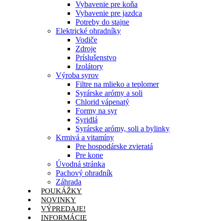
Vybavenie pre koňa
Vybavenie pre jazdca
Potreby do stajne
Elektrické ohradníky
Vodiče
Zdroje
Príslušenstvo
Izolátory
Výroba syrov
Filtre na mlieko a teplomer
Syrárske arómy a soli
Chlorid vápenatý
Formy na syr
Syridlá
Syrárske arómy, soli a bylinky
Krmivá a vitamíny
Pre hospodárske zvieratá
Pre kone
Úvodná stránka
Pachový ohradník
Záhrada
POUKÁŽKY
NOVINKY
VÝPREDAJE!
INFORMÁCIE