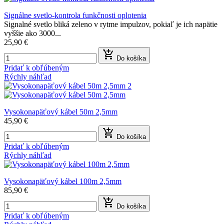
Signálne svetlo-kontrola funkčnosti oplotenia
Signalné svetlo bliká zeleno v rytme impulzov, pokiaľ je ich napätie
vyššie ako 3000...
25,90 €

Do košíka
Pridať k obľúbeným
Rýchly náhľad
Vysokonapäťový kábel 50m 2,5mm
45,90 €

Do košíka
Pridať k obľúbeným
Rýchly náhľad
Vysokonapäťový kábel 100m 2,5mm
85,90 €

Do košíka
Pridať k obľúbeným