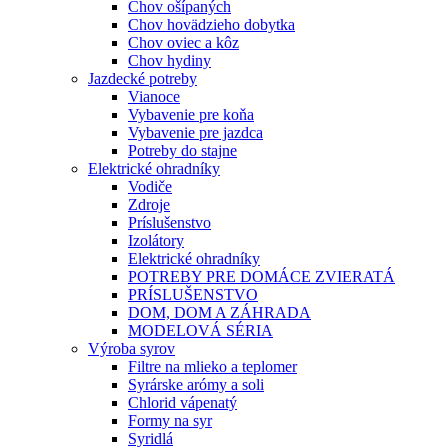
Chov ošípaných
Chov hovädzieho dobytka
Chov oviec a kôz
Chov hydiny
Jazdecké potreby
Vianoce
Vybavenie pre koňa
Vybavenie pre jazdca
Potreby do stajne
Elektrické ohradníky
Vodiče
Zdroje
Príslušenstvo
Izolátory
Elektrické ohradníky
POTREBY PRE DOMÁCE ZVIERATÁ
PRÍSLUŠENSTVO
DOM, DOM A ZÁHRADA
MODELOVÁ SÉRIA
Výroba syrov
Filtre na mlieko a teplomer
Syrárske arómy a soli
Chlorid vápenatý
Formy na syr
Syridlá