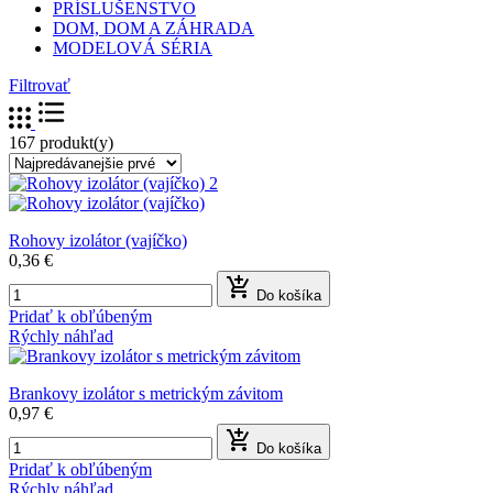
PRÍSLUŠENSTVO
DOM, DOM A ZÁHRADA
MODELOVÁ SÉRIA
Filtrovať
167 produkt(y)
Rohovy izolátor (vajíčko)
0,36 €

Do košíka
Pridať k obľúbeným
Rýchly náhľad
Brankovy izolátor s metrickým závitom
0,97 €

Do košíka
Pridať k obľúbeným
Rýchly náhľad