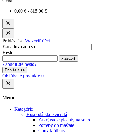
Cena
0,00 € - 815,00 €
close
close
Prihlásiť sa
Vytvoriť účet
E-mailová adresa
Heslo
Zobraziť
Zabudli ste heslo?
Prihlásiť sa
Obľúbené produkty
0
close
Menu
Kategórie
Hospodárske zvieratá
Zakrývacie plachty na seno
Potreby do maštale
Chov králikov