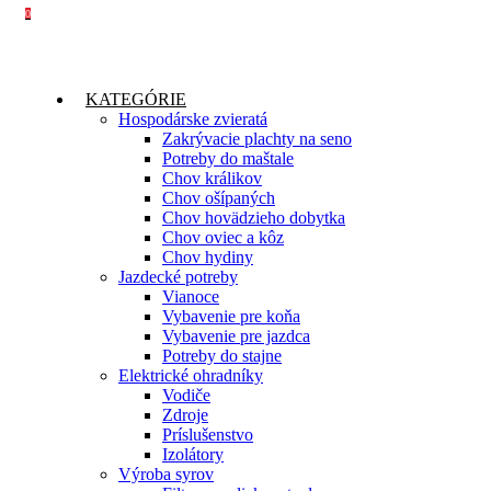
0
KATEGÓRIE
Hospodárske zvieratá
Zakrývacie plachty na seno
Potreby do maštale
Chov králikov
Chov ošípaných
Chov hovädzieho dobytka
Chov oviec a kôz
Chov hydiny
Jazdecké potreby
Vianoce
Vybavenie pre koňa
Vybavenie pre jazdca
Potreby do stajne
Elektrické ohradníky
Vodiče
Zdroje
Príslušenstvo
Izolátory
Výroba syrov