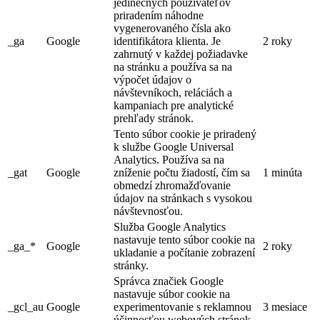
jedinečných používateľov
priradením náhodne
vygenerovaného čísla ako
_ga
Google
identifikátora klienta. Je
2 roky
zahrnutý v každej požiadavke
na stránku a používa sa na
výpočet údajov o
návštevníkoch, reláciách a
kampaniach pre analytické
prehľady stránok.
Tento súbor cookie je priradený
k službe Google Universal
Analytics. Používa sa na
_gat
Google
zníženie počtu žiadostí, čím sa
1 minúta
obmedzí zhromažďovanie
údajov na stránkach s vysokou
návštevnosťou.
Služba Google Analytics
nastavuje tento súbor cookie na
_ga_*
Google
2 roky
ukladanie a počítanie zobrazení
stránky.
Správca značiek Google
nastavuje súbor cookie na
_gcl_au
Google
experimentovanie s reklamnou
3 mesiace
účinnosťou webových stránok