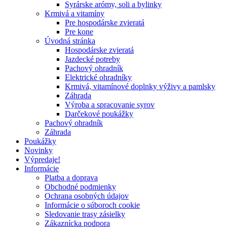
Syrárske arómy, soli a bylinky
Krmivá a vitamíny
Pre hospodárske zvieratá
Pre kone
Úvodná stránka
Hospodárske zvieratá
Jazdecké potreby
Pachový ohradník
Elektrické ohradníky
Krmivá, vitamínové doplnky výživy a pamlsky
Záhrada
Výroba a spracovanie syrov
Darčekové poukážky
Pachový ohradník
Záhrada
Poukážky
Novinky
Výpredaje!
Informácie
Platba a doprava
Obchodné podmienky
Ochrana osobných údajov
Informácie o súboroch cookie
Sledovanie trasy zásielky
Zákaznícka podpora