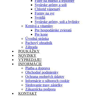
Filtre na mlieko a teplomer
Syrárske arómy a soli
Chlorid vápenatý
Formy na syr
Syridlá
Syrárske arómy, soli a bylinky
Krmivá a vitamíny
Pre hospodárske zvieratá
Pre kone
Úvodná stránka
Pachový ohradník
Záhrada
POUKÁŽKY
NOVINKY
VÝPREDAJE!
INFORMÁCIE
Platba a doprava
Obchodné podmienky
Ochrana osobných údajov
Informácie o súboroch cookie
Sledovanie trasy zásielky
Zákaznícka podpora
KONTAKT