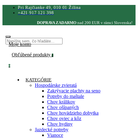
Pri Rajčianke 49, 010 01 Žilina
+421 917 121 398
DOPRAVA ZADARMO
nad 200 EUR v rámci Slovenska!
Moje konto
Obľúbené produkty
0
0
KATEGÓRIE
Hospodárske zvieratá
Zakrývacie plachty na seno
Potreby do maštale
Chov králikov
Chov ošípaných
Chov hovädzieho dobytka
Chov oviec a kôz
Chov hydiny
Jazdecké potreby
Vianoce