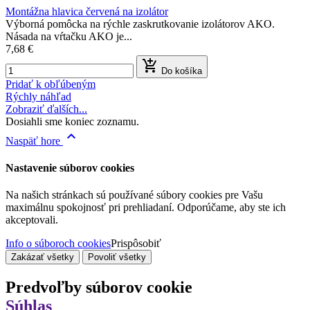
Montážna hlavica červená na izolátor
Výborná pomôcka na rýchle zaskrutkovanie izolátorov AKO.
Násada na vŕtačku AKO je...
7,68 €

Do košíka
Pridať k obľúbeným
Rýchly náhľad
Zobraziť ďalších...
Dosiahli sme koniec zoznamu.

Naspäť hore
Nastavenie súborov cookies
Na našich stránkach sú používané súbory cookies pre Vašu
maximálnu spokojnosť pri prehliadaní. Odporúčame, aby ste ich
akceptovali.
Info o súboroch cookies
Prispôsobiť
Zakázať všetky
Povoliť všetky
Predvoľby súborov cookie
Súhlas