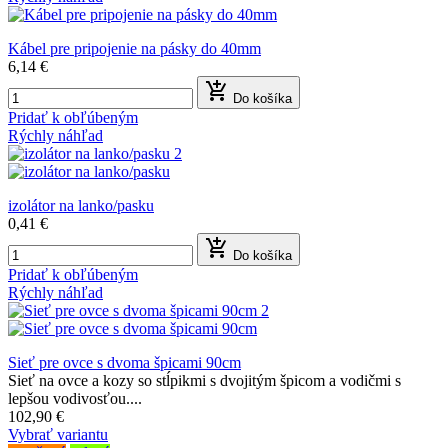
Kábel pre pripojenie na pásky do 40mm
6,14 €

Do košíka
Pridať k obľúbeným
Rýchly náhľad
izolátor na lanko/pasku
0,41 €

Do košíka
Pridať k obľúbeným
Rýchly náhľad
Sieť pre ovce s dvoma špicami 90cm
Sieť na ovce a kozy so stĺpikmi s dvojitým špicom a vodičmi s
lepšou vodivosťou....
102,90 €
Vybrať variantu