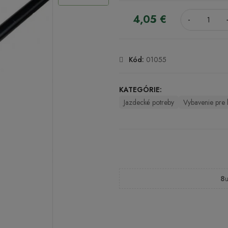
4,05 €
-
Kód:
01055
KATEGÓRIE:
Jazdecké potreby
Vybavenie pre
8
u