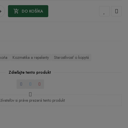
+

DO KOŠÍKA
 koňa
Kozmetika a repelenty
Starostlivosť o kopytá
Zdieľajte tento produkt
Zdieľať
Tweetnuť
Pinterest
žívateľov si práve prezerá tento produkt