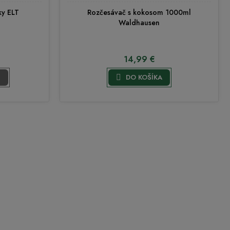
ky ELT
Rozčesávač s kokosom 1000ml
Waldhausen
14,99 €

U
DO KOŠÍKA