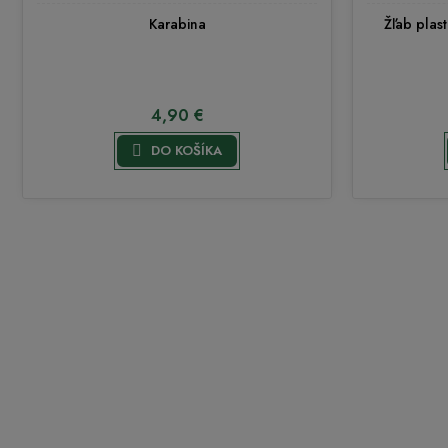
Karabina
Žľab plas
4,90 €

DO KOŠÍKA