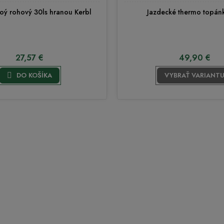
toý rohový 30ls hranou Kerbl
Jazdecké thermo topán
27,57 €
49,90 €

DO KOŠÍKA
VYBRAŤ VARIANT