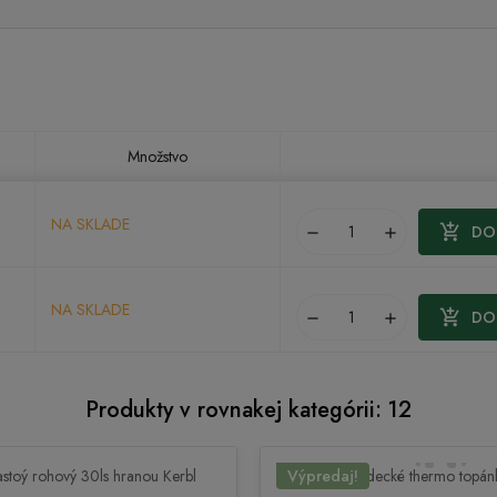
Množstvo
NA SKLADE

DO 
remove
add
NA SKLADE

DO 
remove
add
Produkty v rovnakej kategórii: 12
Výpredaj!