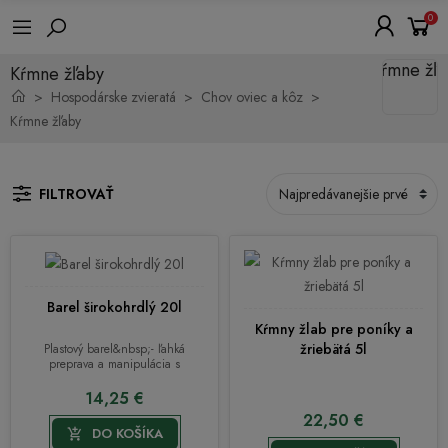
0
Kŕmne žľaby
Hospodárske zvieratá
Chov oviec a kôz
Kŕmne žľaby
FILTROVAŤ
Barel širokohrdlý 20l
Kŕmny žlab pre poníky a
žriebätá 5l
Plastový barel&nbsp;- ľahká
preprava a manipulácia s
kvapalnými a sypkými produktmi...
14,25 €
22,50 €
DO KOŠÍKA
