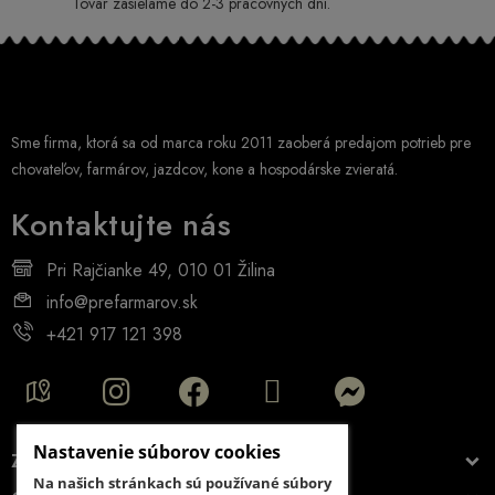
Tovar zasielame do 2-3 pracovných dní.
Sme firma, ktorá sa od marca roku 2011 zaoberá predajom potrieb pre
chovateľov, farmárov, jazdcov, kone a hospodárske zvieratá.
Kontaktujte nás
Pri Rajčianke 49, 010 01 Žilina
info@prefarmarov.sk
+421 917 121 398
Nastavenie súborov cookies
ZÁKAZNÍCKY ÚČET
Na našich stránkach sú používané súbory