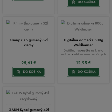
DO KOŠÍKA

Kŕmny žlab gumený 32l
Digitálna odmerka 800g
cierny
Waldhausen
Digitálnu naberačku na krmivo
možno použiť na meranie rôznych
druhov krmív a doplnkov...
25,61 €
12,95 €
DO KOŠÍKA
DO KOŠÍKA


GAUN Kybel gumový 42l